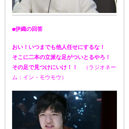
●伊織の回答
おい！いつまでも他人任せにするな！
そこに二本の立派な足がついとるやろ！
その足で見つけにいけ！！
（ラジオネー
ム：イン・モウモウ）