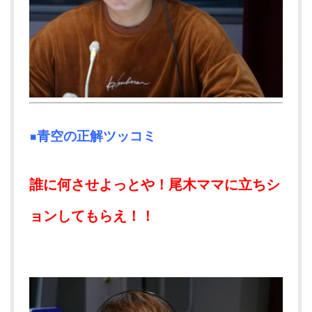
▪青空の正解ツッコミ
誰に何させよっとや！尾木ママに立ちシ
ョンしてもらえ！！