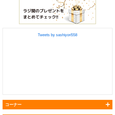
Tweets by sashiyori558
コーナー