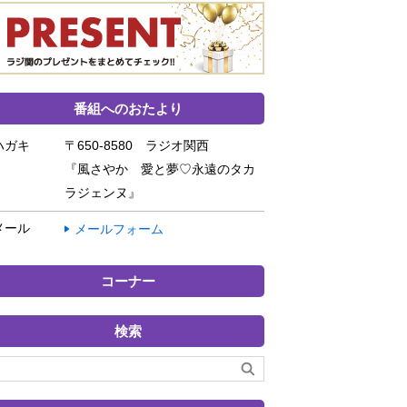
番組へのおたより
ハガキ
〒650-8580 ラジオ関西
『風さやか 愛と夢♡永遠のタカ
ラジェンヌ』
メール
メールフォーム
コーナー
検索