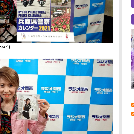
ω･´)ゞ