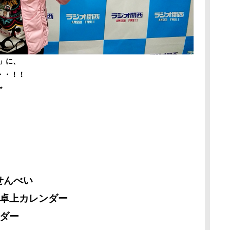
」に、
・・！！
✨
せんべい
 卓上カレンダー
ンダー