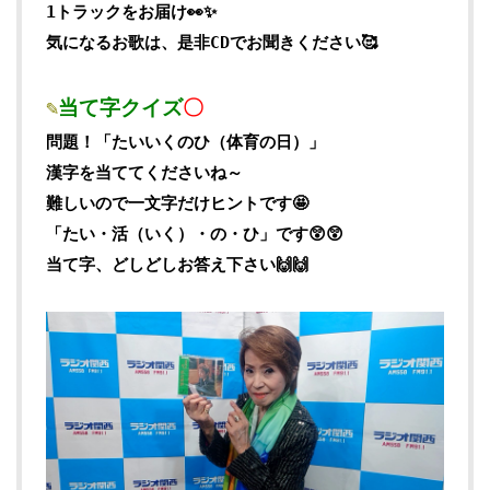
1トラックをお届け👀✨
気になるお歌は、是非CDでお聞きください🥰
✎
当て字クイズ
〇
問題！「たいいくのひ（体育の日）」
漢字を当ててくださいね～
難しいので一文字だけヒントです🤩
「たい・活（いく）・の・ひ」です😲😲
当て字、どしどしお答え下さい🙌🙌