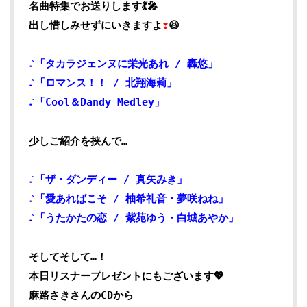
名曲特集でお送りします💃🎤
出し惜しみせずにいきますよ
❣
😆
♪「タカラジェンヌに栄光あれ / 轟悠」
♪「ロマンス！！ / 北翔海莉」
♪「Cool＆Dandy Medley」
少しご紹介を挟んで…
♪「ザ・ダンディー / 真矢みき」
♪「愛あればこそ / 柚希礼音・夢咲ねね」
♪「うたかたの恋 / 紫苑ゆう・白城あやか」
そしてそして…！
本日リスナープレゼントにもございます💖
麻路さきさんのCDから