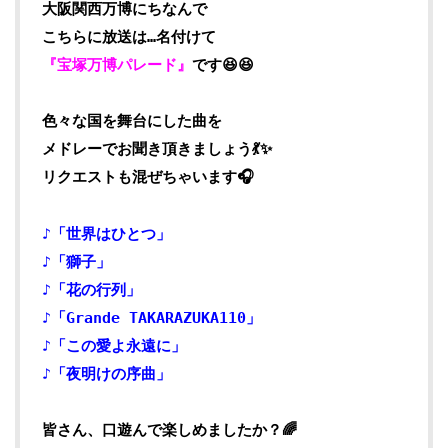
大阪関西万博にちなんで
こちらに放送は…名付けて
『宝塚万博パレード』
です😆😆
色々な国を舞台にした曲を
メドレーでお聞き頂きましょう💃✨
リクエストも混ぜちゃいます🎧
♪「世界はひとつ」
♪「獅子」
♪「花の行列」
♪「Grande TAKARAZUKA110」
♪「この愛よ永遠に」
♪「夜明けの序曲」
皆さん、口遊んで楽しめましたか？🌈