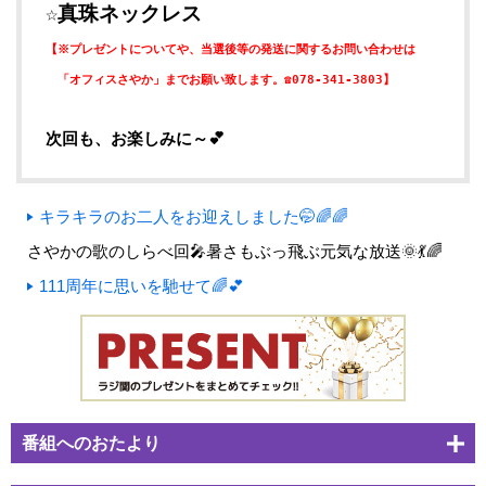
☆真珠ネックレス
【※プレゼントについてや、当選後等の発送に関するお問い合わせは
「オフィスさやか」までお願い致します。☎078-341-3803】
次回も、お楽しみに～💕
キラキラのお二人をお迎えしました🤭🌈🌈
さやかの歌のしらべ回🎤暑さもぶっ飛ぶ元気な放送🌞💃🌈
111周年に思いを馳せて🌈💕
番組へのおたより