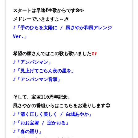
スタートは早速💃
生歌からです🎤✨
メドレーでいきますよ～🎶
♪「手のひらを太陽に / 風さやか和風アレンジ
Ver.」
希望の家さんではこの歌も歌いました
❣❣
♪「アンパンマン」
♪「見上げてごらん夜の星を」
♪「アンパンマン音頭」
そして、宝塚110周年記念。
風さやかの番組からはこちらをお送りします😌
♪「清く正しく美しく / 白城あやか」
♪「おお宝塚 / 淀かおる」
♪「春の踊り」