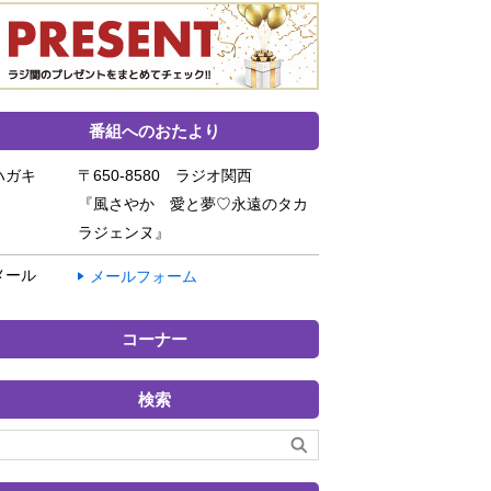
番組へのおたより
ハガキ
〒650-8580 ラジオ関西
『風さやか 愛と夢♡永遠のタカ
ラジェンヌ』
メール
メールフォーム
コーナー
検索