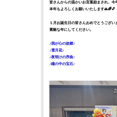
皆さんからの温かいお言葉励まされ、今
本年もよろしくお願いいたします🙏🌈💕
１月お誕生日の皆さんおめでとうござい
素敵な年にしてください。
♪我が心の故郷♪
♪雪月花♪
♪夜明けの序曲♪
♪瞳の中の宝石♪