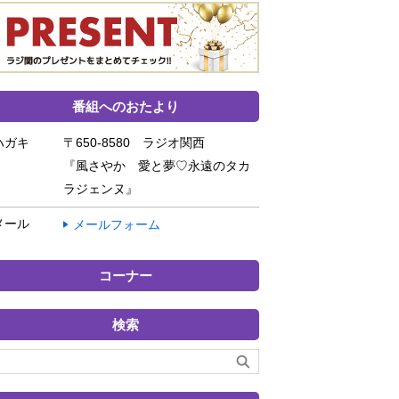
番組へのおたより
ハガキ
〒650-8580 ラジオ関西
『風さやか 愛と夢♡永遠のタカ
ラジェンヌ』
メール
メールフォーム
コーナー
検索