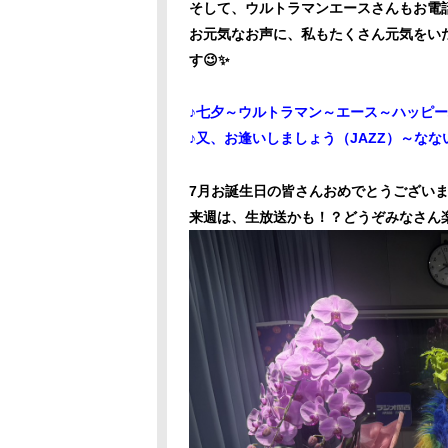
そして、ウルトラマンエースさんもお電
お元気なお声に、私もたくさん元気をい
す😉✨
♪七夕～ウルトラマン～エース～ハッピ
♪又、お逢いしましょう（JAZZ）～なない
7月お誕生日の皆さんおめでとうござい
来週は、生放送かも！？どうぞみなさん楽