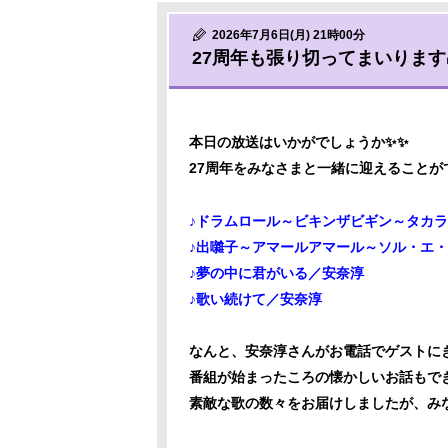
2026年7月6日(月) 21時00分
27周年も張り切ってまいります🌈
本日の放送はいかがでしょうか✨✨
27周年をみなさまと一緒に迎えること
♪ドラムロール～ビキンザビギン～タカ
♪出囃子～アマールアマール～ソル・エ
♪夢の中に君がいる／安奈淳
♪歌い続けて／安奈淳
なんと、安奈淳さんがお電話でゲストにき
番組が始まったころの懐かしいお話もで
素敵な歌の数々をお届けしましたが、み