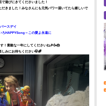
話で遊びにきてくださいました！
ただきました！みなさんにも元気パワー届いてたら嬉しいで
ーバースデイ
ろHAPPYSong～この愛よ永遠に
ます！
素敵な一年にしてくださいね🎉🥳🎂
しみにお待ちください🤭🌈