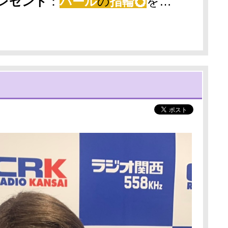
レゼント
：
パール
の
指輪💍
を…