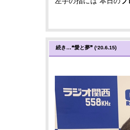
左手の指には 本日の
プ
続き…❝愛と夢❞ (‘20.6.15)