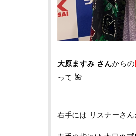
大原ますみ さん
からの
って 🌺
右手には リスナーさん