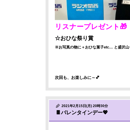
リスナープレゼント🎁
☆おひな祭り賞
※お写真の物に＋おひな菓子etc… と盛沢山
次回も、お楽しみに～💕
2021年2月15日(月) 20時30分
🍫バレンタインデー💖