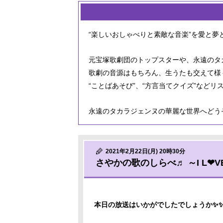
“楽しいおしゃべりと素敵な音楽”を愛と夢
元宝塚歌劇団のトップスターや、永遠のタ
歌劇の音源はもちろん、生うたも交えて様
“ことばあそび”、“方言当てクイズ”など
永遠のタカラジェンヌの華麗な世界へどう
2021年2月22日(月) 20時30分
さやかの歌のしらべ♬ ～I L❤VE
本日の放送はいかがでしたでしょうか✨