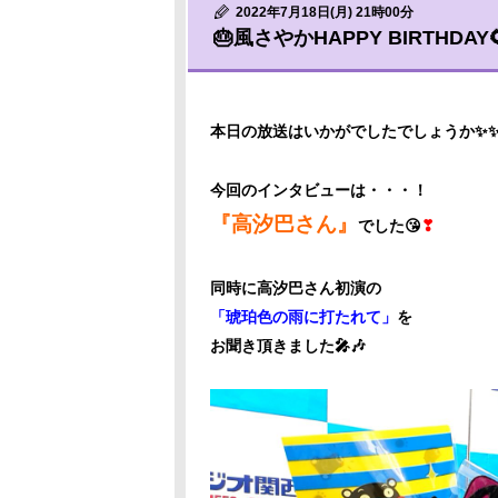
2022年7月18日(月) 21時00分
🎂風さやかHAPPY BIRTHDAY
本日の放送はいかがでしたでしょうか✨
今回のインタビューは・・・！
『高汐巴さん』
でした😘
❣
同時に高汐巴さん初演の
「琥珀色の雨に打たれて」
を
お聞き頂きました🎤🎶