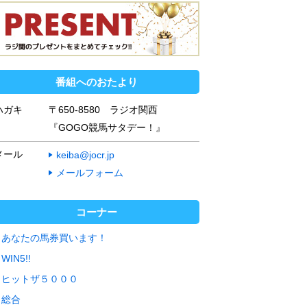
番組へのおたより
ハガキ
〒650-8580 ラジオ関西
『GOGO競馬サタデー！』
メール
keiba@jocr.jp
メールフォーム
コーナー
あなたの馬券買います！
WIN5!!
ヒットザ５０００
総合