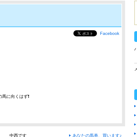
Facebook
の馬に向くはず❗
中西です
あなたの馬券、買います♪