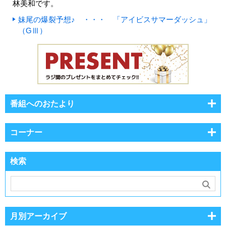
林美和です。
妹尾の爆裂予想♪ ・・・ 「アイビスサマーダッシュ」
（GⅢ）
番組へのおたより
コーナー
検索
月別アーカイブ