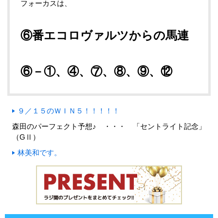
フォーカスは、
⑥番エコロヴァルツからの馬連
⑥－①、④、⑦、⑧、⑨、⑫
９／１５のＷＩＮ５！！！！！
森田のパーフェクト予想♪ ・・・ 「セントライト記念」
（GⅡ）
林美和です。