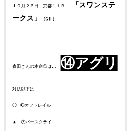
「スワンステ
１０月２６日 京都１１Ｒ
ークス
」
（GⅡ）
⑭アグリ
森田さんの本命◎は…
対抗以下は
◯ ⑥オフトレイル
▲ ⑦バースクライ