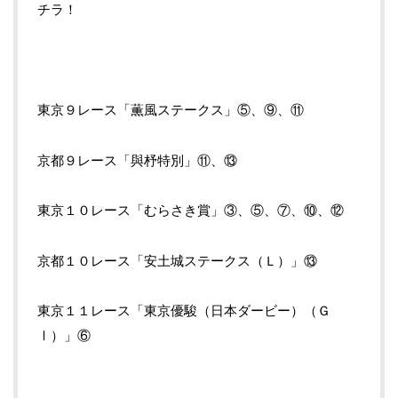
チラ！
東京９レース「薫風ステークス」⑤、⑨、⑪
京都９レース「與杼特別」⑪、⑬
東京１０レース「むらさき賞」③、⑤、⑦、⑩、⑫
京都１０レース「安土城ステークス（Ｌ）」⑬
東京１１レース「東京優駿（日本ダービー）（Ｇ
Ⅰ）」⑥