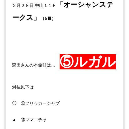
「オーシャンステ
２月２８日 中山１１Ｒ
ークス
」
（GⅢ）
⑤ルガル
森田さんの本命◎は…
対抗以下は
◯ ⑮フリッカージャブ
▲ ⑭ママコチャ