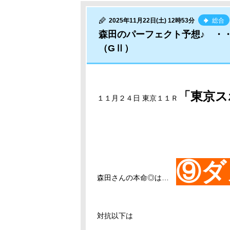
2025年11月22日(土) 12時53分
総合
森田のパーフェクト予想♪ ・
（GⅡ）
「東京ス
１１月２４日 東京１１Ｒ
⑨ダ
森田さんの本命◎は…
対抗以下は