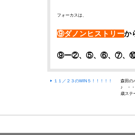
フォーカスは、
⑨ダノンヒストリー
か
⑨ー②、⑤、⑥、⑦、
１１／２３のWIN５！！！！！
森田の
♪ ・
歳ステ