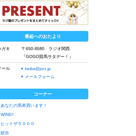
番組へのおたより
ハガキ
〒650-8580 ラジオ関西
『GOGO競馬サタデー！』
メール
keiba@jocr.jp
メールフォーム
コーナー
あなたの馬券買います！
WIN5!!
ヒットザ５０００
総合