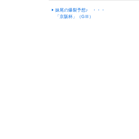
妹尾の爆裂予想♪ ・・・
「京阪杯」（GⅢ）