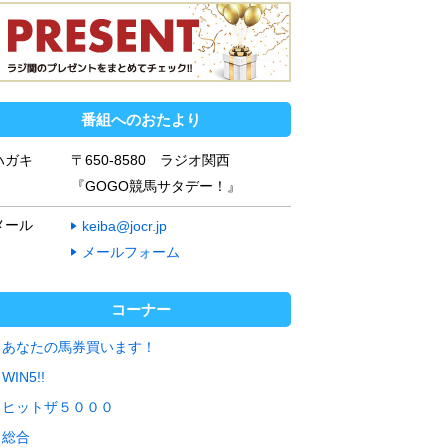
番組へのおたより
ハガキ
〒650-8580 ラジオ関西
『GOGO競馬サタデー！』
メール
keiba@jocr.jp
メールフォーム
コーナー
あなたの馬券買います！
WIN5!!
ヒットザ５０００
総合