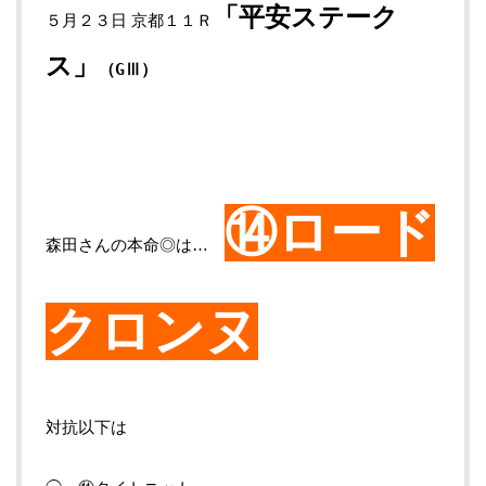
「平安ステーク
５月２３日 京都１１Ｒ
ス
」
（GⅢ
）
⑭ロード
森田さんの本命◎は…
クロンヌ
対抗以下は