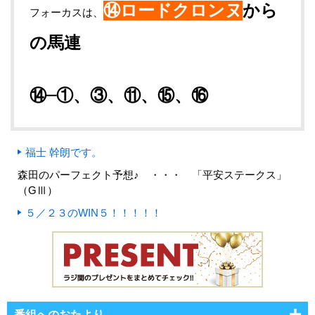
⑭ロードクロンヌ
から
フォーカスは、
の馬連
⑭─①、③、⑪
、⑮、⑯
福士 幹朗です。
森田のパーフェクト予想♪ ・・・ 「平安ステークス」
（GⅢ）
５／２３のWIN５！！！！！
番組へのおたより