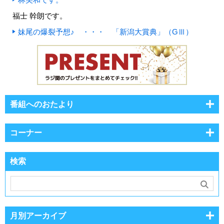
福士 幹朗です。
妹尾の爆裂予想♪ ・・・ 「新潟大賞典」（GⅢ）
番組へのおたより
コーナー
検索
月別アーカイブ