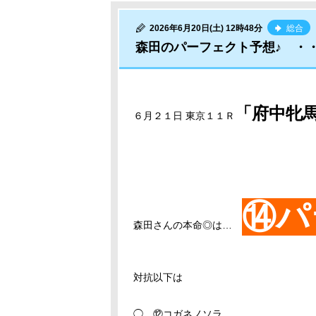
2026年6月20日(土) 12時48分
総合
森田のパーフェクト予想♪ ・
「府中牝
６月２１日 東京１１Ｒ
⑭パ
森田さんの本命◎は…
対抗以下は
◯ ⑫コガネノソラ