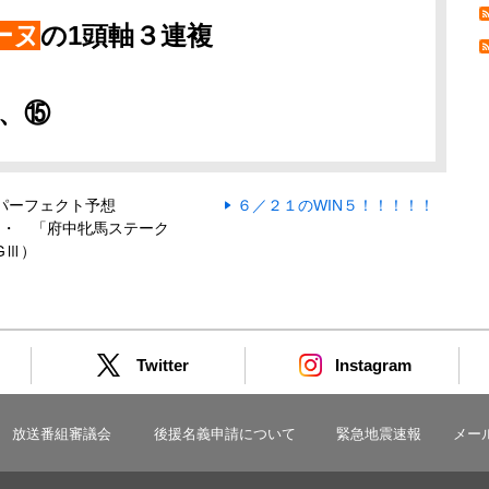
ーヌ
の1頭軸３連複
、⑮
パーフェクト予想
６／２１のWIN５！！！！！
・・ 「府中牝馬ステーク
GⅢ）
Twitter
Instagram
放送番組審議会
後援名義申請について
緊急地震速報
メー