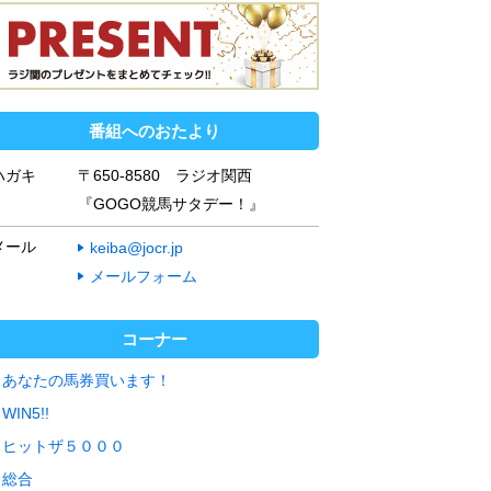
番組へのおたより
ハガキ
〒650-8580 ラジオ関西
『GOGO競馬サタデー！』
メール
keiba@jocr.jp
メールフォーム
コーナー
あなたの馬券買います！
WIN5!!
ヒットザ５０００
総合