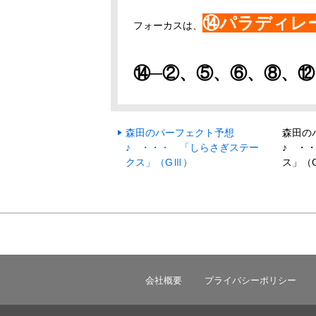
⑭パラディレ
フォーカスは、
⑭─②、⑤、⑥、⑧
、⑫
森田のパーフェクト予想
森田の
♪ ・・・ 「しらさぎステー
♪ ・
クス」（GⅢ）
ス」（
会社概要
プライバシーポリシー