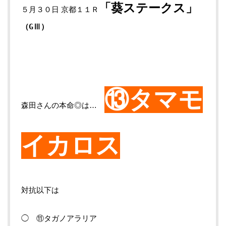
「葵ステークス
」
５月３０日 京都１１Ｒ
（GⅢ
）
⑬タマモ
森田さんの本命◎は…
イカロス
対抗以下は
◯ ⑪タガノアラリア