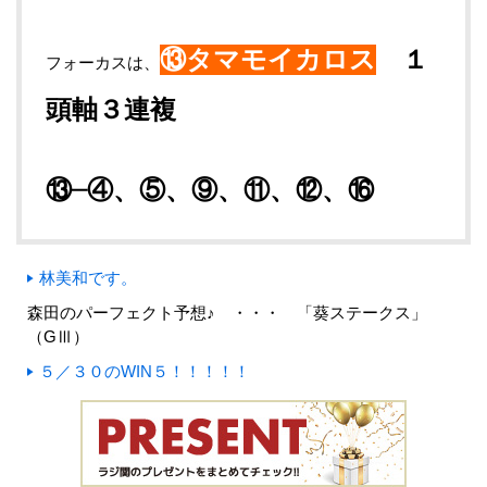
⑬タマモイカロス
１
フォーカスは、
頭軸３連複
⑬─④、⑤、⑨
、⑪、⑫、⑯
林美和です。
森田のパーフェクト予想♪ ・・・ 「葵ステークス」
（GⅢ）
５／３０のWIN５！！！！！