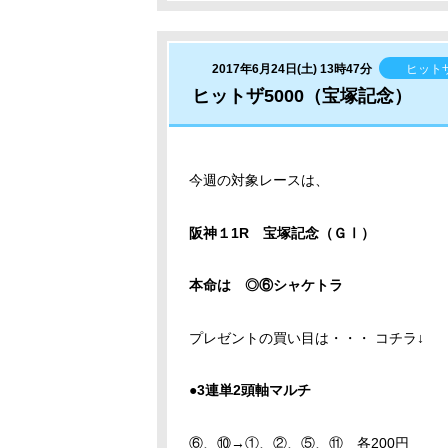
2017年6月24日(土) 13時47分
ヒット
ヒットザ5000（宝塚記念）
今週の対象レースは、
阪神１1R 宝塚記念（ＧⅠ）
本命は ◎⑥シャケトラ
プレゼントの買い目は・・・ コチラ↓
●3連単2頭軸マルチ
⑥、⑩→①、②、⑤、⑪ 各200円