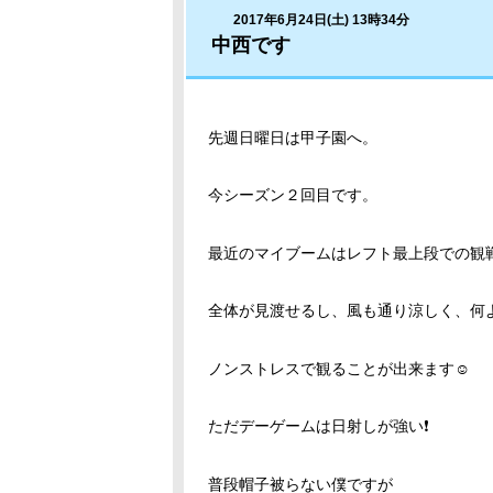
2017年6月24日(土) 13時34分
中西です
先週日曜日は甲子園へ。
今シーズン２回目です。
最近のマイブームはレフト最上段での観
全体が見渡せるし、風も通り涼しく、何
ノンストレスで観ることが出来ます☺
ただデーゲームは日射しが強い❗
普段帽子被らない僕ですが