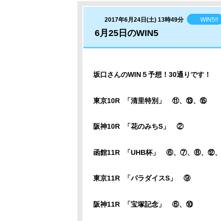
2017年6月24日(土) 13時49分
WIN5!!
6月25日のWIN5
坂口さんのWIN５予想！
30通りです！
東京10R 「清里特別」 ⑪、⑬、⑮
阪神10R 「花のみちS」 ②
函館11R 「UHB杯
」 ⑥、⑦、⑧、⑫
東京11R 「パラダイスS
」 ⑨
阪神11R 「宝塚記念」
⑥、⑩