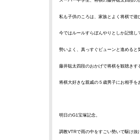
スーパー中学生、将棋の藤井聡太四段の
私も子供のころは、家族とよく将棋で遊
今ではルールすらぼんやりとしか記憶して
勢いよく、真っすぐビューンと進めると
藤井聡太四段のおかげで将棋を観聴きす
将棋大好きな親戚の５歳男子にお相手を
明日のG1宝塚記念。
調教VTRで雨の中をすごい勢いで駆け抜