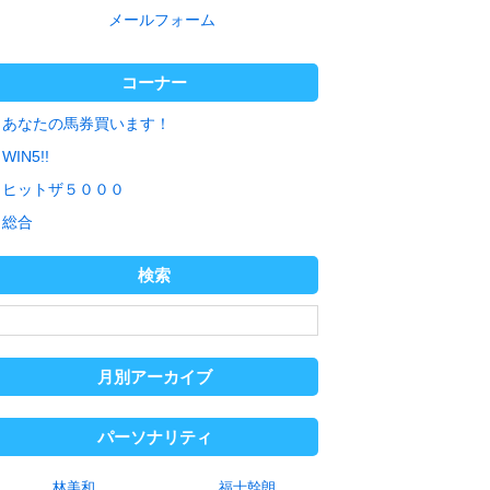
メールフォーム
コーナー
あなたの馬券買います！
WIN5!!
ヒットザ５０００
総合
検索
月別アーカイブ
パーソナリティ
林美和
福士幹朗