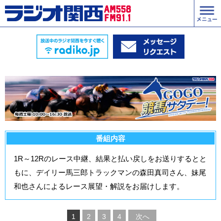
番組内容
1R～12Rのレース中継、結果と払い戻しをお送りするとと
もに、デイリー馬三郎トラックマンの森田真司さん、妹尾
和也さんによるレース展望・解説をお届けします。
1
2
3
4
次へ