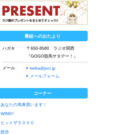
番組へのおたより
ハガキ
〒650-8580 ラジオ関西
『GOGO競馬サタデー！』
メール
keiba@jocr.jp
メールフォーム
コーナー
あなたの馬券買います！
WIN5!!
ヒットザ５０００
総合