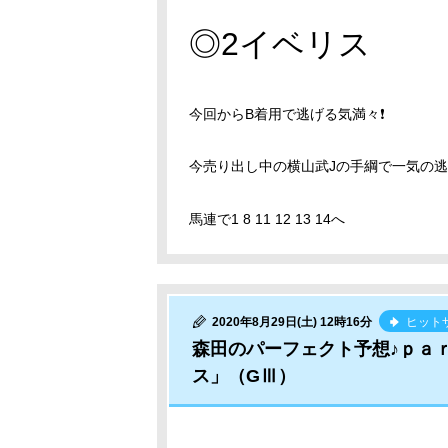
◎2イベリス
今回からB着用で逃げる気満々❗
今売り出し中の横山武Jの手綱で一気の逃
馬連で1 8 11 12 13 14へ
2020年8月29日(土) 12時16分
ヒット
森田のパーフェクト予想♪ｐａ
ス」（GⅢ）