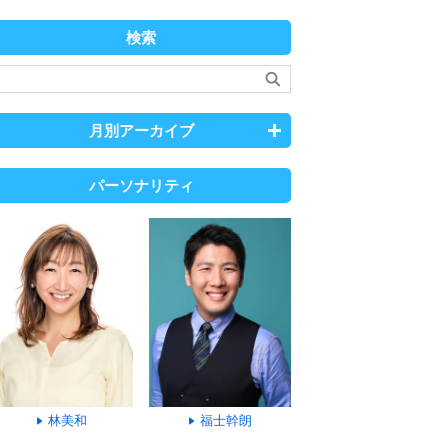
検索
月別アーカイブ
パーソナリティ
林美和
福士幹朗