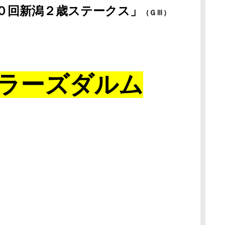
０回新潟２歳ステークス
」
（ＧⅢ）
ラーズダルム