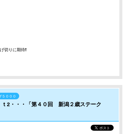
げ切りに期待❗
ザ５０００
ｒｔ2・・・「第４０回 新潟２歳ステーク