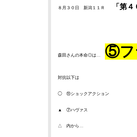
「第４
８月３０日 新潟１１Ｒ
⑤フ
森田さんの本命◎は…
対抗以下は
◯ ⑪ショックアクション
▲ ⑦ハヴァス
△ 内から…