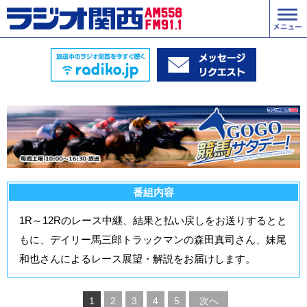
番組内容
1R～12Rのレース中継、結果と払い戻しをお送りするとと
もに、デイリー馬三郎トラックマンの森田真司さん、妹尾
和也さんによるレース展望・解説をお届けします。
1
2
3
4
5
次へ