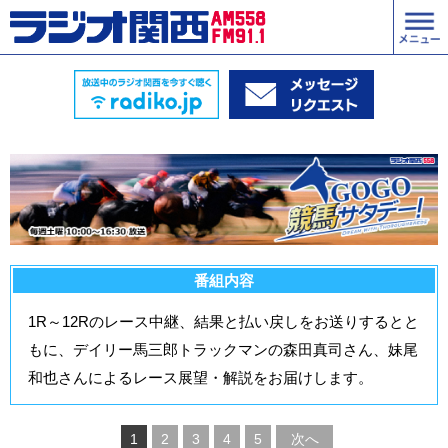
番組内容
1R～12Rのレース中継、結果と払い戻しをお送りするとと
もに、デイリー馬三郎トラックマンの森田真司さん、妹尾
和也さんによるレース展望・解説をお届けします。
1
2
3
4
5
次へ