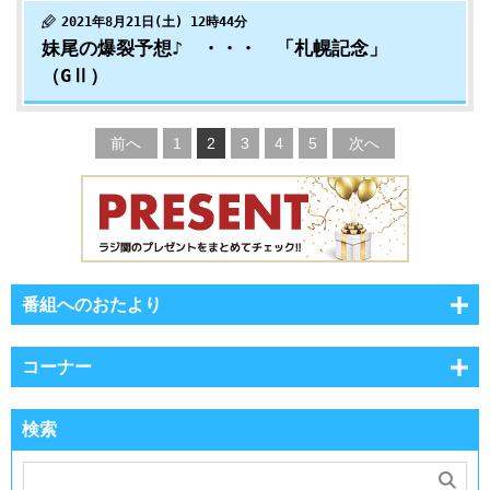
2021年8月21日(土) 12時44分
妹尾の爆裂予想♪ ・・・ 「札幌記念」
（GⅡ）
前へ
1
2
3
4
5
次へ
番組へのおたより
コーナー
検索