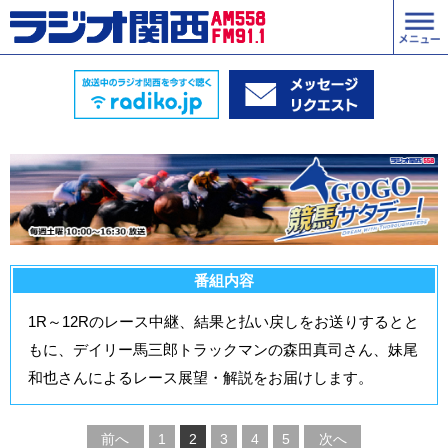
番組内容
1R～12Rのレース中継、結果と払い戻しをお送りするとと
もに、デイリー馬三郎トラックマンの森田真司さん、妹尾
和也さんによるレース展望・解説をお届けします。
前へ
1
2
3
4
5
次へ