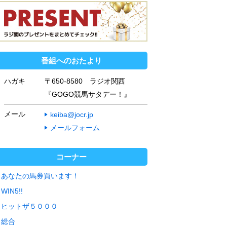
番組へのおたより
ハガキ
〒650-8580 ラジオ関西
『GOGO競馬サタデー！』
メール
keiba@jocr.jp
メールフォーム
コーナー
あなたの馬券買います！
WIN5!!
ヒットザ５０００
総合