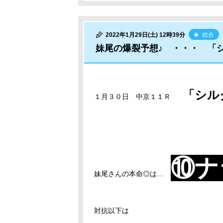
2022年1月29日(土) 12時39分
総合
妹尾の爆裂予想♪ ・・・ 「
「シル
１月３０日 中京１１Ｒ
⑩ナ
妹尾さんの本命◎は…
対抗以下は