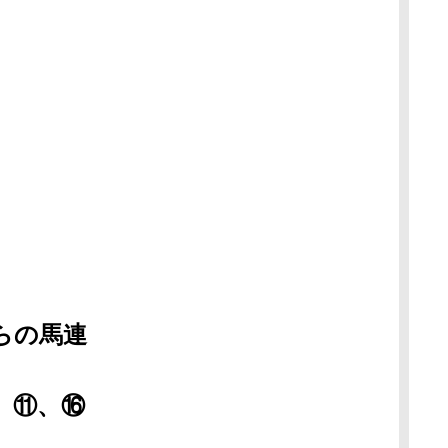
らの馬連
、⑪、⑯