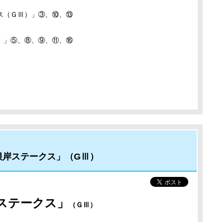
ス（ＧⅢ）」③、⑩、⑬
）」⑤、⑧、⑨、⑪、⑯
根岸ステークス」（GⅢ）
ステークス
」
（ＧⅢ）