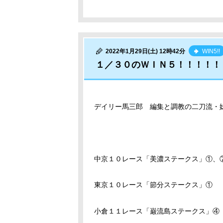
2022年1月29日(土) 12時42分
WIN5!!
１／３０のＷＩＮ５！！！！！
デイリー馬三郎 編集と調教の二刀流・
中京１０レース「美濃ステークス」①、
東京１０レース「節分ステークス」①
小倉１１レース「巌流島ステークス」④