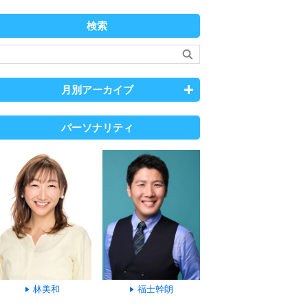
検索
月別アーカイブ
パーソナリティ
林美和
福士幹朗