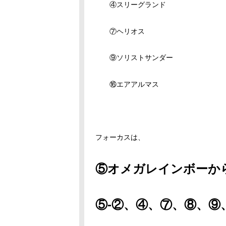
④スリーグランド
⑦ヘリオス
⑨ソリストサンダー
⑯エアアルマス
フォーカスは、
⑤オメガレインボーか
⑤-②、④、⑦、⑧、⑨