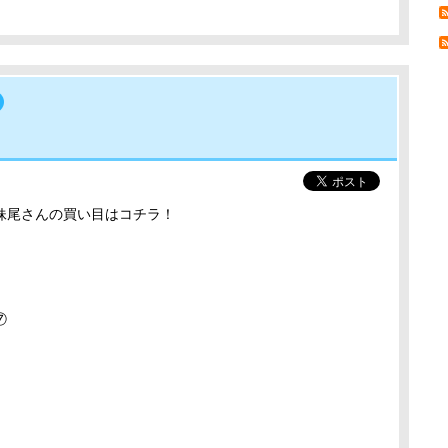
妹尾
さんの買い目はコチラ！
⑦