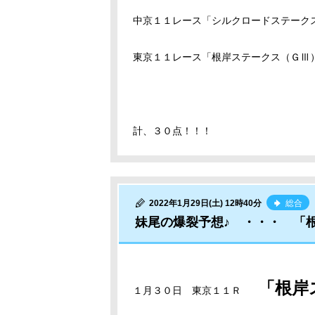
中京１１レース「シルクロードステーク
東京１１レース「根岸ステークス（ＧⅢ
計、３０点！！！
2022年1月29日(土) 12時40分
総合
妹尾の爆裂予想♪ ・・・ 「
「根岸
１月３０日 東京１１Ｒ