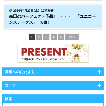
2024年4月27日(土) 12時50分
森田のパーフェクト予想♪ ・・・ 「ユニコー
ンステークス」（GⅢ）
1
2
3
4
5
次へ
番組へのおたより
コーナー
検索