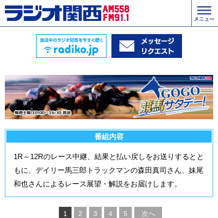
番組内容
1R～12Rのレース中継、結果と払い戻しをお送りするとと
もに、デイリー馬三郎トラックマンの森田真司さん、妹尾
和也さんによるレース展望・解説をお届けします。
1
2
3
4
5
次へ