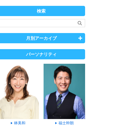
検索
月別アーカイブ
パーソナリティ
林美和
福士幹朗