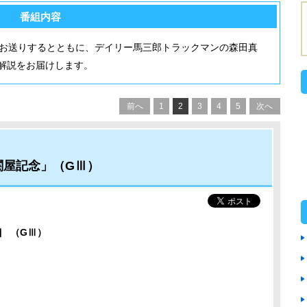
番組内容
をお送りするとともに、デイリー馬三郎トラックマンの森田真
解説をお届けします。
前へ
1
2
3
4
5
次へ
関屋記念」（GⅢ）
」
（GⅢ）