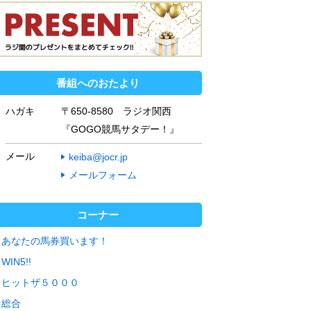
番組へのおたより
ハガキ
〒650-8580 ラジオ関西
『GOGO競馬サタデー！』
メール
keiba@jocr.jp
メールフォーム
コーナー
あなたの馬券買います！
WIN5!!
ヒットザ５０００
総合