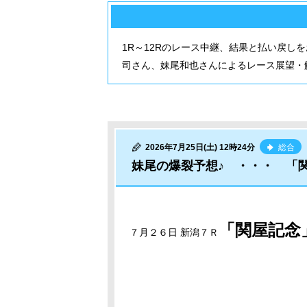
1R～12Rのレース中継、結果と払い戻し
司さん、妹尾和也さんによるレース展望・
2026年7月25日(土) 12時24分
総合
妹尾の爆裂予想♪ ・・・ 「
「関屋記念
７月２６日 新潟７Ｒ