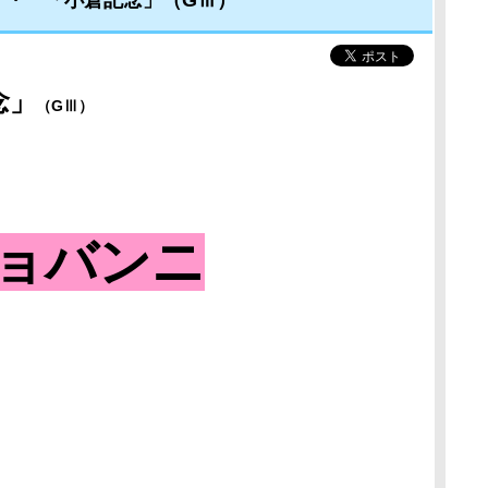
・・ 「小倉記念」（GⅢ）
念
」
（GⅢ
）
ョバンニ