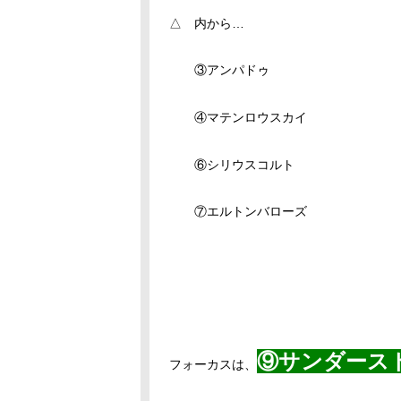
△ 内から…
③アンパドゥ
④マテンロウスカイ
⑥シリウスコルト
⑦エルトンバローズ
⑨サンダース
フォーカスは、