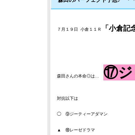
森田のパーフェクト予想♪ ・
「小倉記
７月１９日 小倉１１Ｒ
⑰ジ
森田さんの本命◎は…
対抗以下は
◯ ⑨ジーティーアダマン
▲ ⑱レーゼドラマ