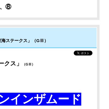
、⑧
東海ステークス」（GⅢ）
ークス
」
（GⅢ）
ンインザムード