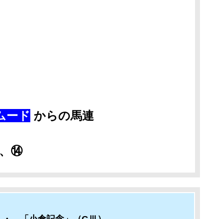
ムード
からの馬連
、⑭