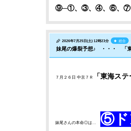
⑨─①、③、④、⑥、⑦
2026年7月25日(土) 12時23分
総合
妹尾の爆裂予想♪ ・・・ 「
「東海ステ
７月２６日 中京７Ｒ
⑤ド
妹尾さんの本命◎は…