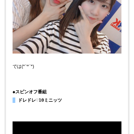
では(*´꒳`*)
◆スピンオフ番組
ドレドレ♡10ミニッツ