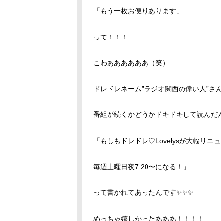
「もう一枚お便りあります」
って！！！
こわああああああ（笑）
ドレドレネーム”ラジオ関西の偉い人”さ
番組が続くかどうかドキドキして読んだ
「もしもドレドレ♡Lovelysが大幅リニ
毎週土曜日夜7:20〜になる！」
って書かれてあったんです✨✨✨
めっちゃ嬉しかったあああ！！！！