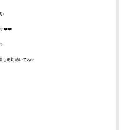
笑）
❤️❤️
✨
送も絶対聴いてね✨