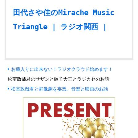
田代さや佳のMirache Music
Triangle | ラジオ関西 |
お蔵入りに出来ない！ラジオクラウド始めます！
松室政哉君のサザンと餃子大王とラジカセのお話
松室政哉君と群像劇を妄想。音楽と映画のお話