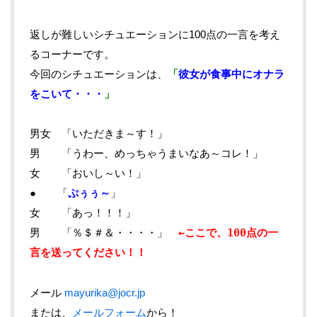
返しが難しいシチュエーションに100点の一言を考え
るコーナーです。
今回のシチュエーションは、
「
彼女が食事中にオナラ
をこいて・・・
」
男女 「いただきま～す！」
男 「うわー、めっちゃうまいなあ～コレ！」
女 「おいし～い！」
● 「
ぷぅぅ～
」
女 「あっ！！！」
男 「％＄＃＆・・・・」
←ここで、100点の一
言を送ってください！！
メール
mayurika@jocr.jp
または、
メールフォーム
から！