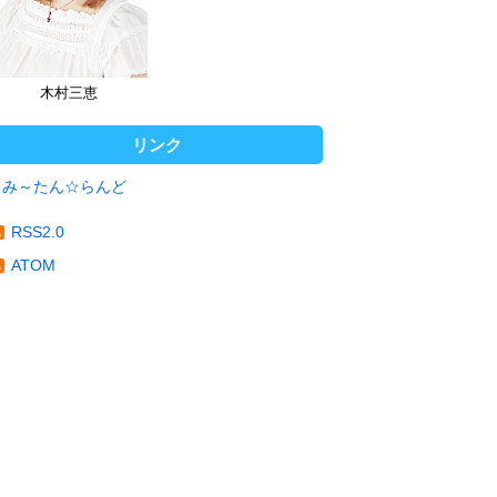
木村三恵
リンク
み～たん☆らんど
RSS2.0
ATOM