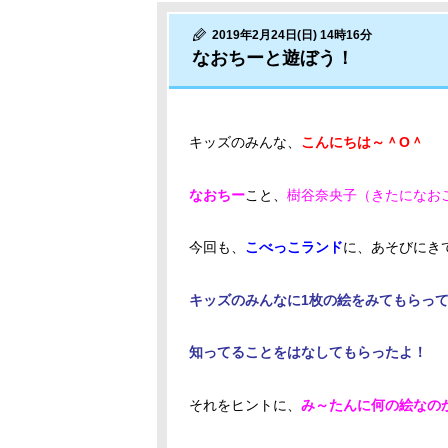
2019年2月24日(日) 14時16分
なおちーと遊ぼう！
キッズのみんな、
こんにちは～＾O＾
なおちー
こと、
樹谷奈央子（きたになお
今回も、
こべっこランド
に、あそびにき
キッズのみんなに1枚の絵をみてもらっ
知ってることをはなしてもらったよ！
それをヒントに、
み～たんに何の絵なの