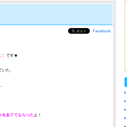
Facebook
こ）
です★
ていた、
て、
かをあててもらった
よ！