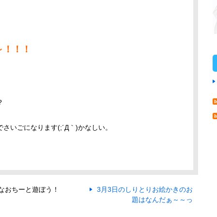
～！！！
？
いごになります(;´Д｀)かなしい。
なおちーと遊ぼう！
3月3日のしりとりお絵かきのお
題はなんだぁ～～っ