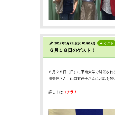
2017年6月21日(水) 01時17分
ゲスト
６月１８日のゲスト！
６月２５日（日）に甲南大学で開催され
澤美佳さん、山口有佳子さんにお話を伺
詳しくは
コチラ！