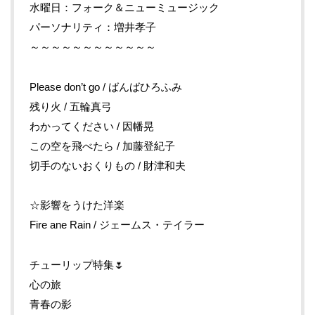
水曜日：フォーク＆ニューミュージック
パーソナリティ：増井孝子
～～～～～～～～～～～～
Please don’t go / ばんばひろふみ
残り火 / 五輪真弓
わかってください / 因幡晃
この空を飛べたら / 加藤登紀子
切手のないおくりもの / 財津和夫
☆影響をうけた洋楽
Fire ane Rain / ジェームス・テイラー
チューリップ特集🌷
心の旅
青春の影