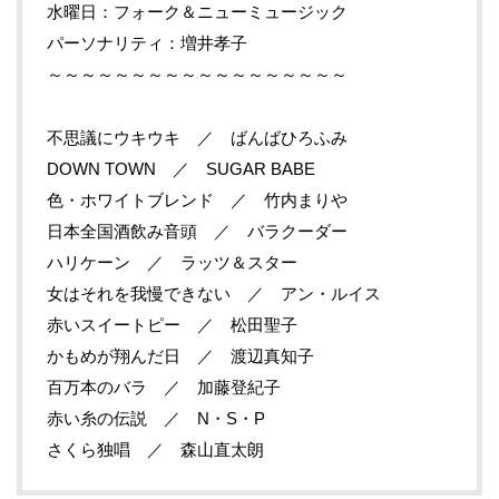
水曜日：フォーク＆ニューミュージック
パーソナリティ：増井孝子
～～～～～～～～～～～～～～～～～～
不思議にウキウキ ／ ばんばひろふみ
DOWN TOWN ／ SUGAR BABE
色・ホワイトブレンド ／ 竹内まりや
日本全国酒飲み音頭 ／ バラクーダー
ハリケーン ／ ラッツ＆スター
女はそれを我慢できない ／ アン・ルイス
赤いスイートピー ／ 松田聖子
かもめが翔んだ日 ／ 渡辺真知子
百万本のバラ ／ 加藤登紀子
赤い糸の伝説 ／ N・S・P
さくら独唱 ／ 森山直太朗