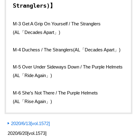
Stranglers)】
M-3 Get A Grip On Yourself / The Stranglers
(AL「Decades Apart」)
M-4 Duchess / The Stranglers(AL「Decades Apart」)
M-5 Over Under Sideways Down / The Purple Helmets
(AL「Ride Again」)
M-6 She’s Not There / The Purple Helmets
(AL「Rise Again」)
2020/6/13[vol.1572]
2020/6/20[vol.1573]