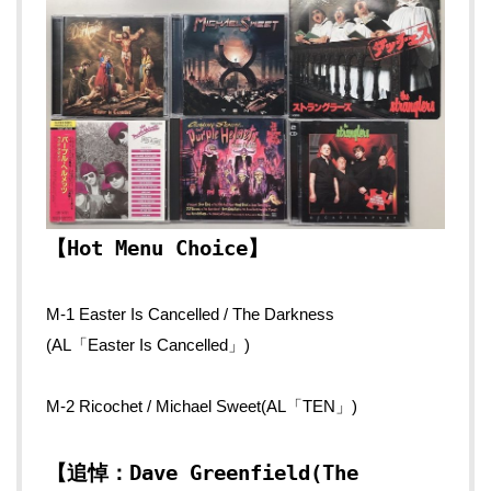
【Hot Menu Choice】
M-1 Easter Is Cancelled / The Darkness
(AL「Easter Is Cancelled」)
M-2 Ricochet / Michael Sweet(AL「TEN」)
【追悼：Dave Greenfield(The