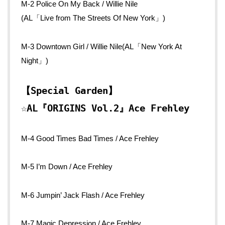
M-2 Police On My Back / Willie Nile
(AL「Live from The Streets Of New York」)
M-3 Downtown Girl / Willie Nile(AL「New York At
Night」)
【Special Garden】
☆AL『ORIGINS Vol.2』Ace Frehley
M-4 Good Times Bad Times / Ace Frehley
M-5 I’m Down / Ace Frehley
M-6 Jumpin’ Jack Flash / Ace Frehley
M-7 Magic Depression / Ace Frehley