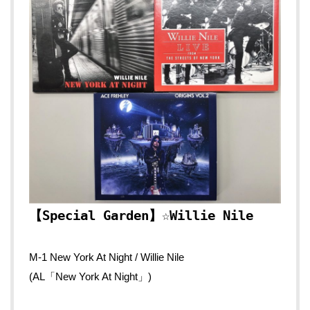
【Special Garden】☆Willie Nile
M-1 New York At Night / Willie Nile
(AL「New York At Night」)