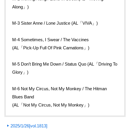
Along」)
M-3 Sister Anne / Lone Justice (AL「VIVA」)
M-4 Sometimes, I Swear / The Vaccines
(AL「Pick-Up Full Of Pink Carnations」)
M-5 Don’t Bring Me Down / Status Quo (AL「Driving To
Glory」)
M-6 Not My Circus, Not My Monkey / The Hitman
Blues Band
(AL「Not My Circus, Not My Monkey」)
2025/1/26[vol.1813]