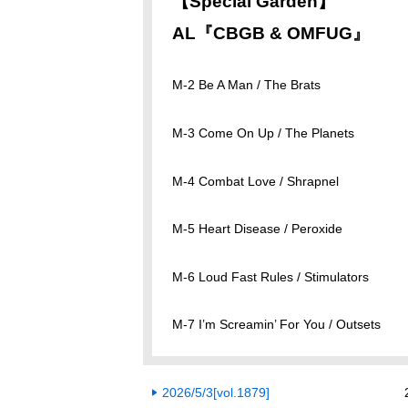
【Special Garden】
AL『CBGB & OMFUG』
M-2 Be A Man / The Brats
M-3 Come On Up / The Planets
M-4 Combat Love / Shrapnel
M-5 Heart Disease / Peroxide
M-6 Loud Fast Rules / Stimulators
M-7 I’m Screamin’ For You / Outsets
2026/5/3[vol.1879]