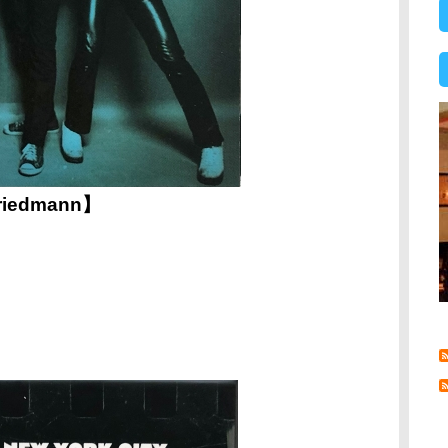
riedmann】