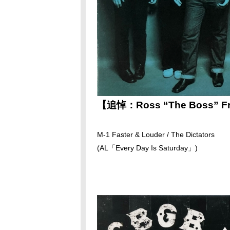
【追悼：Ross “The Boss” F
M-1 Faster & Louder / The Dictators
(AL「Every Day Is Saturday」)