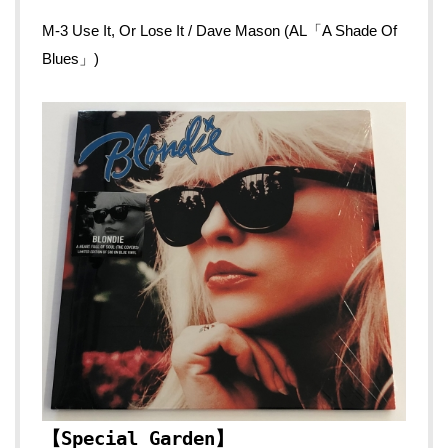
M-3 Use It, Or Lose It / Dave Mason (AL「A Shade Of
Blues」)
【Special Garden】