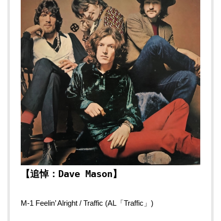
【追悼：Dave Mason】
M-1 Feelin’ Alright / Traffic (AL「Traffic」)