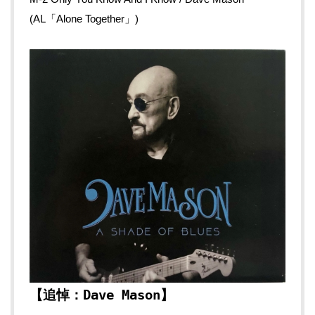
(AL「Alone Together」)
【追悼：Dave Mason】