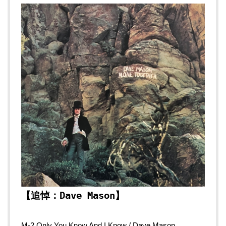
【追悼：Dave Mason】
M-2 Only You Know And I Know / Dave Mason