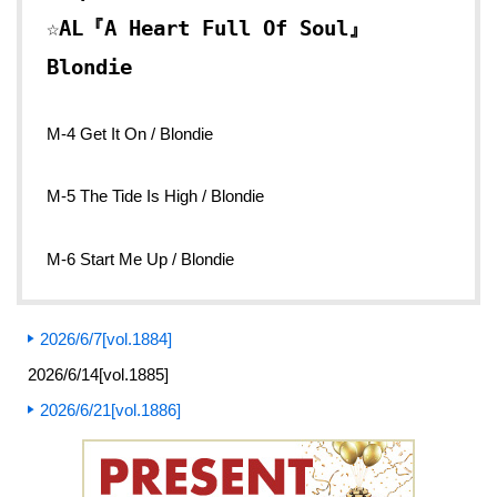
☆AL『A Heart Full Of Soul』
Blondie
M-4 Get It On / Blondie
M-5 The Tide Is High / Blondie
M-6 Start Me Up / Blondie
2026/6/7[vol.1884]
2026/6/14[vol.1885]
2026/6/21[vol.1886]