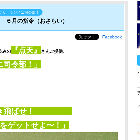
点天 ラジメニ司令部！
 ６月の指令（おさらい）
Facebook
『点天』
染みの
さんご提供、
ニ司令部！」
メを吹き飛ばせ！
をゲットせよ〜！
」