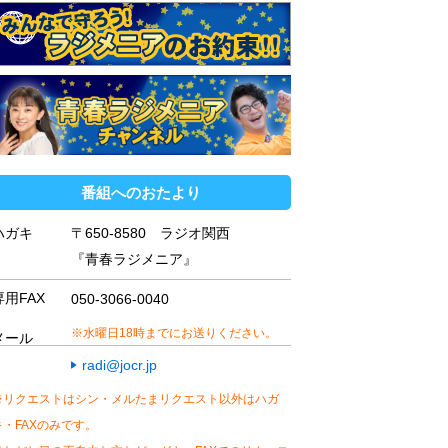
番組へのおたより
ハガキ
〒650-8580 ラジオ関西
『青春ラジメニア』
専用FAX
050-3066-0040
※水曜日18時までにお送りください。
メール
radi@jocr.jp
※リクエストはシン・メルたまリクエスト以外はハガ
キ・FAXのみです。