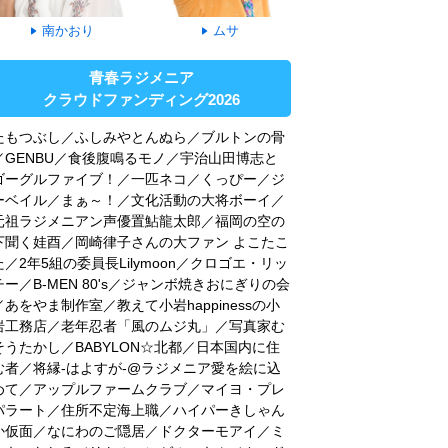
南かおり
ムサ
青春ラジメニア
クラウドファンディング2026
たもつぶし／ふしみやとんぬら／ブルトンの骨
／GENBU／食後腹鳴るモノ／宇治山田博志と
ゴーグルファイブ！／一匹ネコ／くっぴー／ジ
ーベイル／まぁ～！／文化活動の大将ボーイ／
元祖ラジメニアン声優置鮎龍太郎／福岡の空の
下聞く娃酉／岡崎律子さんの大ファン よこたこ
た／2年5組の委員長Lilymoon／クロゴエ・リッ
チー／B-MEN 80's／ジャンボ焼きおにぎりの会
／あをやま制作室／教えて小岩happinessの小
岩工務店／老年忍者「風のムジ丸」／写真家む
そうたかし／BABYLON☆北都／日本国内に住
む者／将縁-はよすが-@ラジメニア愛を絵に込
めて／アップルファームクラブ／マイヨ・プレ
パラート／住所不定海上職／ハイパーきしゃん
か仮面／なにわのご隠居／ドクターモアイ／ミ