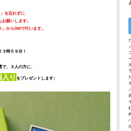
ア」を忘れずに
もお願いします。
Ｘ」からDMで行います。
２３時５９分！
選で、３人の方に、
個入り
をプレゼントします♪