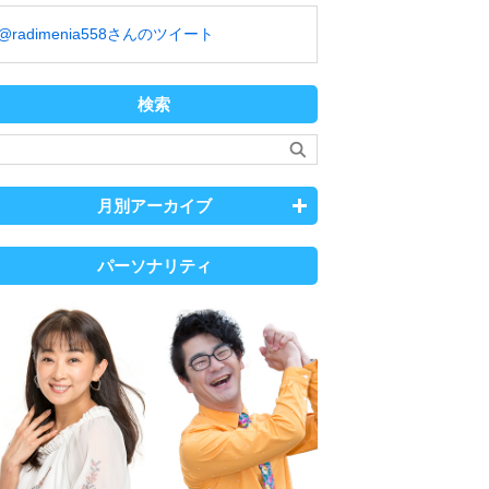
@radimenia558さんのツイート
検索
月別アーカイブ
パーソナリティ