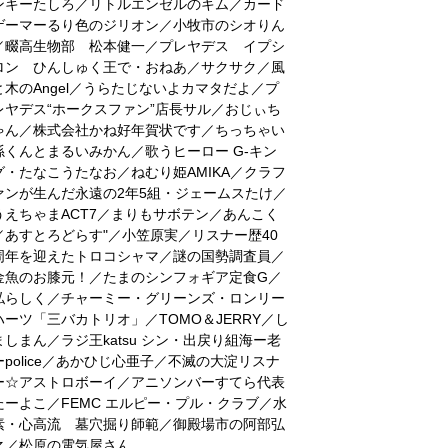
ンキーたしろ／リトルエンゼルのキム／カード
ゲーマーるり色のジリオン／小牧市のシオりん
／畷高生物部 松本健一／プレヤデス イプシ
ロン ひんしゅく王で・おねあ／サクサク／風
と木のAngel／うらたじないよカマタだよ／プ
レヤデス“ホークスファン”店長サル／おじぃち
ゃん／株式会社かね好年賀状です／ちっちゃい
孫くんとまるいみかん／歌うヒーロー G-キン
グ・たなこうたなお／ねむり姫AMIKA／クラフ
ァンが生んだ永遠の2年5組・ジェームスたけ／
うえちゃまACT7／まりもサボテン／あんこく
／あすとろどらす"／小笠原実／リスナー歴40
周年を迎えたトロコシャマ／謎の国勢調査員／
金魚のお膝元！／たまのシンフォギア定食G／
私らしく／チャーミー・グリーンズ・ロンリー
ハーツ「三バカトリオ」／TOMO＆JERRY／し
ましまん／ラジ王katsu シン・出戻り組海ー老
ーpolice／あかひじ心亜子／不滅の大淀リスナ
ー☆アストロボーイ／アニソンバーすてら代表
たーよこ／FEMC エルピー・プル・クラブ／水
素・心高流 墓穴掘り師範／御殿場市の阿部弘
之／松原の電気屋さん