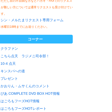
※ただし目の不自由な方などハガキ・FAXでのリクエス
トが難しい方については通常リクエストも受け付けてい
ます。
シン・メルたまリクエスト専用フォーム
※水曜日18時までにお送りください。
コーナー
クラファン
こちら点天 ラジメニ司令部！
10-4 点天
キンスパへの道
プレゼント
かおりん・ムサくんのコメント
ぴあ COMPLETE DVD BOX HOT情報
はごろもフーズHOT情報
はごろもフーズHOTレポート