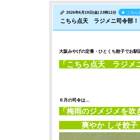
2026年6月19日(金) 23時12分
こちら
こちら点天 ラジメニ司令部！
大阪みやげの定番・ひとくち餃子でお馴
「こちら点天 ラジメ
６月の司令は…
「梅雨のジメジ
爽やか しそ餃子 