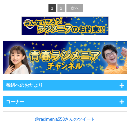
1
2
次へ
番組へのおたより
コーナー
@radimenia558さんのツイート