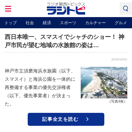
トップ
社会
経済
スポーツ
カルチャー
グルメ
西日本唯一、スマスイでシャチのショー！ 神
戸市民が望む地域の水族館の姿は…
2019/10/01
神戸市立須磨海浜水族園（以下、
スマスイ）と海浜公園を一体的に
再整備する事業の優先交渉権者
（以下、優先事業者）が決まっ
（写真4枚）
た。
記事全文を読む