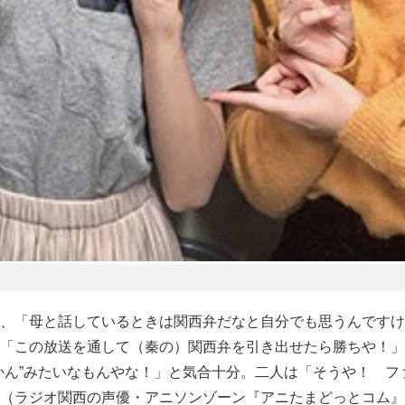
、「母と話しているときは関西弁だなと自分でも思うんですけ
「この放送を通して（秦の）関西弁を引き出せたら勝ちや！」
かん”みたいなもんやな！」と気合十分。二人は「そうや！ フ
（ラジオ関西の声優・アニソンゾーン『アニたまどっとコム』