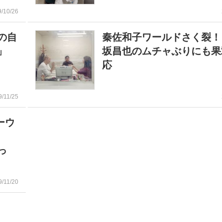
9/10/26
の自
秦佐和子ワールドさく裂！
」
坂昌也のムチャぶりにも果
応
9/11/25
ーウ
入！
っ
9/11/20