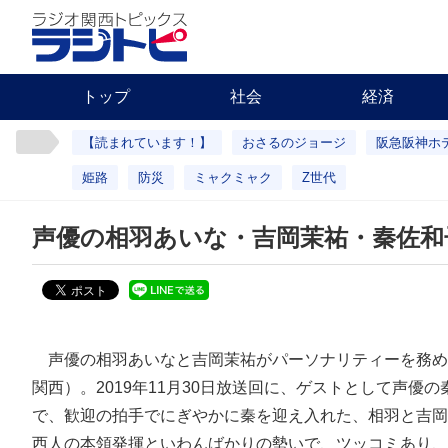
トップ
社会
経済
【読まれています！】
おさるのジョージ
阪急阪神ホ
姫路
防災
ミャクミャク
Z世代
声優の相羽あいな・吉岡茉祐・秦佐和
声優の相羽あいなと吉岡茉祐がパーソナリティーを務め
関西）。2019年11月30日放送回に、ゲストとして声
で、歓迎の拍手でにぎやかに秦を迎え入れた、相羽と吉岡
西人の本領発揮といわんばかりの勢いで、ツッコミあり、