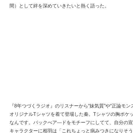
間）として絆を深めていきたいと熱く語った。
『8年つづくラジオ』のリスナーから“妹気質”や“正論モ
オリジナルTシャツを着て登場した秦。Tシャツの胸ポケ
なんです。バックべア―ドをモチーフにしてて、自分の宣
キャラクターに相羽は「これちょっと病みつきになりそう