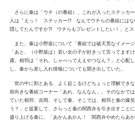
さらに秦は「ウチ（の番組）、これが入ったステッカー
人は「えっ！ ステッカー!? なんでウチらの番組には
隠してたんですか?! ウチらもプレゼントしたい！」と
また、秦は小野坂について「番組では破天荒なイメージ
「あと、（小野坂は）若い女の子が好きって言ってますけ
露。相羽は「それ、しゃべってええやつなん？」と心配し
し、秦から差し入れ情報についても聞き出していた。
世の中に割とある、よく起こるけどちょっと理解できな
前向きな番組コーナー「あれ、なんなん」。そのなかでは
ていた相羽、吉岡、そして秦。そこでは、相羽と秦の爆笑
う？」と提案して、さらっと秦の関西弁を引き出すことに
盛り上げる秦に、「あかんあかん！ 関西弁やめたらあか