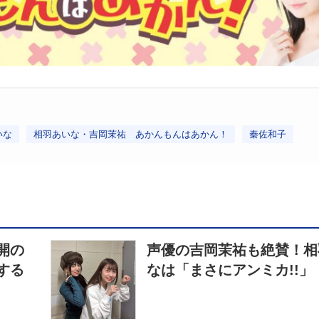
いな
相羽あいな・吉岡茉祐 あかんもんはあかん！
秦佐和子
開の
声優の吉岡茉祐も絶賛！相
する
なは「まさにアンミカ!!」