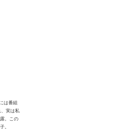
オには番組
れ、実は私
露。この
子。