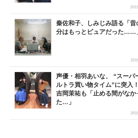
201
秦佐和子、しみじみ語る「昔
分はもっとピュアだった……
201
声優・相羽あいな、 “スーパ
ルトラ買い物タイム”に突
吉岡茉祐も「止める間がなか
た…」
201