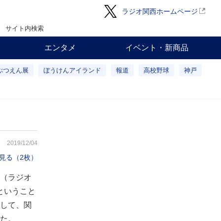
ラジオ関西ホームページ
サイト内検索
エンタメ
イベント・新商品
ぶつえん展
ぼうけんアイランド
報道
高校野球
神戸
2019/12/04
見る（2枚）
（ラジオ
ということ
して、関
た。