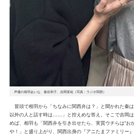
声優の相羽あいな、秦佐和子、吉岡茉祐（写真：ラジオ関西）
冒頭で相羽から「ちなみに関西弁は？」と聞かれた秦は
以外の人と話す時は……」と控えめな答え。そこで吉岡は
めば、相羽も「関西弁を引き出せたら、実質ウチらは“お
や！」と盛り上がり、関西出身の『アニたまファミリー』