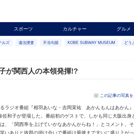
スポーツ
カルチャー
グルメ
テルズ
違法捜査
不当勾留
KOBE SUBWAY MUSEUM
どう
子が関西人の本領発揮!?
この記事の写真を
るラジオ番組『相羽あいな・吉岡茉祐 あかんもんはあかん』
優の秦佐和子が登場した。番組初のゲストで、しかも同じ大阪出身
は、「関西率を上げていかなあかんからね！」とコメント。そ
笑いありと抜群の掛け合いで番組は最後まで大いに盛り上がっ