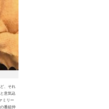
ど、それ
と意気込
ァミリー
の番組仲