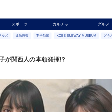
スポーツ
カルチャー
グルメ
テルズ
違法捜査
不当勾留
KOBE SUBWAY MUSEUM
どう
子が関西人の本領発揮!?