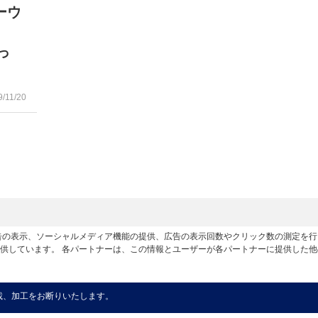
ーウ
入！
っ
9/11/20
広告の表示、ソーシャルメディア機能の提供、広告の表示回数やクリック数の測定を
供しています。 各パートナーは、この情報とユーザーが各パートナーに提供した
載、加工をお断りいたします。